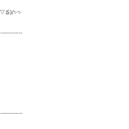
≦)/✨✨
-------------
-------------