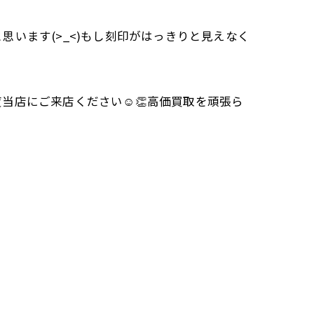
います(>_<)もし刻印がはっきりと見えなく
店にご来店ください☺️👏高価買取を頑張ら