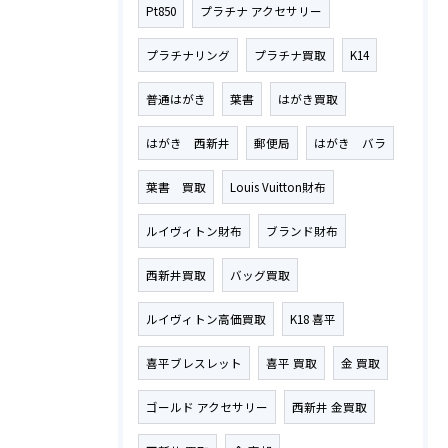
Pt850
プラチナ アクセサリー
プラチナリング
プラチナ買取
K14
普通はがき
葉書
はがき買取
はがき 西新井
郵便局
はがき バラ
葉書 買取
Louis Vuitton財布
ルイヴィトン財布
ブランド財布
西新井買取
バッグ買取
ルイヴィトン高価買取
K18 喜平
喜平ブレスレット
喜平 買取
金 買取
ゴールド アクセサリー
西新井 金買取