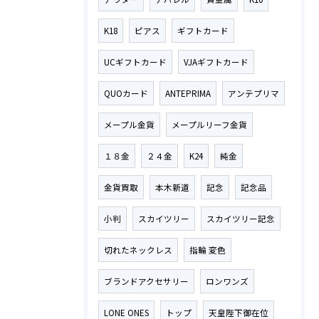
K18
ピアス
ギフトカード
UCギフトカード
VJAギフトカード
QUOカード
ANTEPRIMA
アンテプリマ
メープル金貨
メープルリーフ金貨
１８金
２４金
K24
純金
金貨買取
本木新道
記念
記念品
小判
スカイツリー
スカイツリー記念
切れたネックレス
指輪 変色
ブランドアクセサリー
ロンワンズ
LONE ONES
トップ
天皇陛下御在位