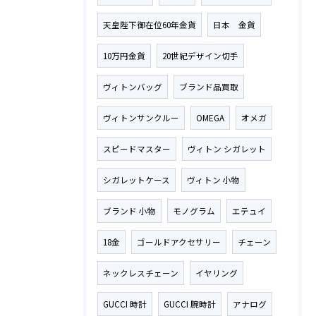
天皇陛下御在位60年金貨
日本 金貨
10万円金貨
20世紀デザイン切手
ヴィトンバッグ
ブランド品買取
ヴィトンサンクルー
OMEGA
オメガ
スピードマスター
ヴィトン シガレット
シガレットケース
ヴィトン 小物
ブランド 小物
モノグラム
エテュイ
18金
ゴールドアクセサリー
チェーン
ネックレスチェーン
イヤリング
GUCCI 時計
GUCCI 腕時計
アナログ