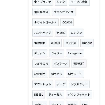
金・プラチナ
シンク
イーグル金貨
地金型金貨
サマンサタバサ
ホワイトゴールド
COACH
ハンドバッグ
足立区
ロンジン
電池切れ
dunhill
ダンヒル
Dupont
デュポン
ライター
Ferragamo
フェラガモ
パスケース
普通切手
記念切手
切手バラ
切手シート
アウトレット
ポーチ
シグネチャー
DIESEL
ディーゼル
ダウンジャケット
アウター
アパレル
貴金属
K10