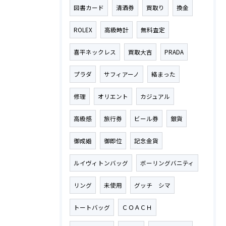
図書カード
清酒券
買取り
換金
ROLEX
高級時計
無料査定
喜平ネックレス
買取大吉
PRADA
プラダ
サフィアーノ
絡まった
修理
オリエント
カジュアル
高級感
旅行券
ビール券
銀貨
御成婚
御即位
記念金貨
ルイヴィトンバッグ
ボーリングバニティ
リング
未使用
グッチ シマ
トートバッグ
ＣＯＡＣＨ